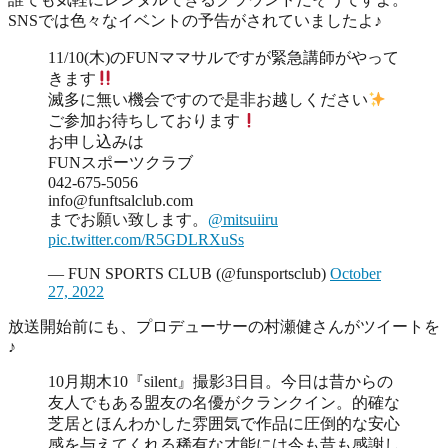
SNSでは色々なイベントの予告がされていましたよ♪
11/10(木)のFUNママサルですが緊急講師がやって
きます
滅多に無い機会ですので是非お越しください
ご参加お待ちしております
お申し込みは
FUNスポーツクラブ
042-675-5056
info@funftsalclub.com
までお願い致します。
@mitsuiiru
pic.twitter.com/R5GDLRXuSs
— FUN SPORTS CLUB (@funsportsclub)
October
27, 2022
放送開始前にも、プロデューサーの村瀬健さんがツイートを
♪
10月期木10『silent』撮影3日目。今日は昔からの
友人でもある盟友の名優がクランクイン。的確な
芝居とほんわかした雰囲気で作品に圧倒的な安心
感を与えてくれる稀有な才能には今も昔も感謝し