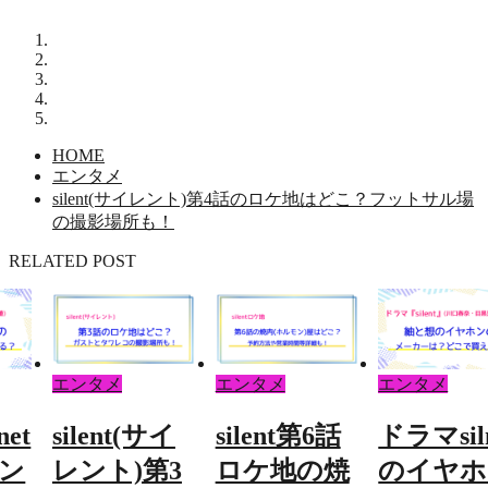
HOME
エンタメ
silent(サイレント)第4話のロケ地はどこ？フットサル場
の撮影場所も！
RELATED POST
エンタメ
エンタメ
エンタメ
イ
silent第6話
ドラマsilnet
silent(サ
3
ロケ地の焼
のイヤホン
レント)第