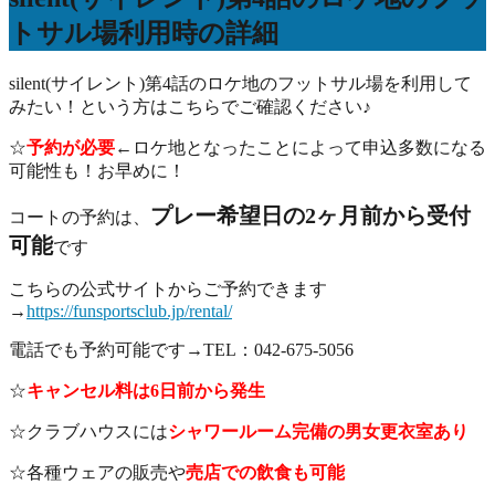
トサル場利用時の詳細
silent(サイレント)第4話のロケ地のフットサル場を利用して
みたい！という方はこちらでご確認ください♪
☆
予約が必要
←ロケ地となったことによって申込多数になる
可能性も！お早めに！
プレー希望日の2ヶ月前から受付
コートの予約は、
可能
です
こちらの公式サイトからご予約できます
→
https://funsportsclub.jp/rental/
電話でも予約可能です→TEL：042-675-5056
☆
キャンセル料は6日前から発生
☆クラブハウスには
シャワールーム完備の男女更衣室あり
☆各種ウェアの販売や
売店での飲食も可能