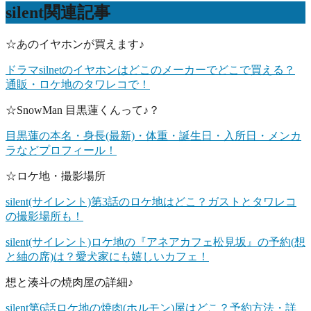
silent関連記事
☆あのイヤホンが買えます♪
ドラマsilnetのイヤホンはどこのメーカーでどこで買える？
通販・ロケ地のタワレコで！
☆SnowMan 目黒蓮くんって♪？
目黒蓮の本名・身長(最新)・体重・誕生日・入所日・メンカ
ラなどプロフィール！
☆ロケ地・撮影場所
silent(サイレント)第3話のロケ地はどこ？ガストとタワレコ
の撮影場所も！
silent(サイレント)ロケ地の『アネアカフェ松見坂』の予約(想
と紬の席)は？愛犬家にも嬉しいカフェ！
想と湊斗の焼肉屋の詳細♪
silent第6話ロケ地の焼肉(ホルモン)屋はどこ？予約方法・詳