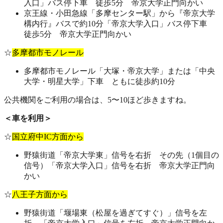
入口」バス停下車 徒歩5分 帝京大学正門向かい
京王線・小田急線「多摩センター駅」から『帝京大学
構内行』バスで約10分「帝京大学入口」バス停下車
徒歩5分 帝京大学正門向かい
☆
多摩都市モノレール
多摩都市モノレール「大塚・帝京大学」または「中央
大学・明星大学」下車 ともに徒歩約10分
公共機関をご利用の場合は、5〜10ほど歩きますね。
＜車を利用＞
☆
国立府中IC方面から
野猿街道「帝京大学東」信号を右折 その先（1個目の
信号）「帝京大学入口」信号を右折 帝京大学正門向
かい
☆
八王子方面から
野猿街道「堰場東（松屋を過ぎてすぐ）」信号を左