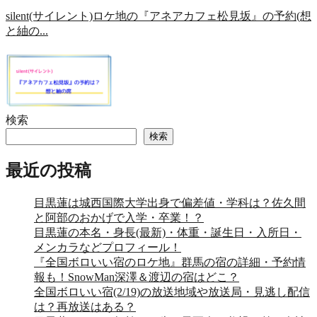
silent(サイレント)ロケ地の『アネアカフェ松見坂』の予約(想
と紬の...
検索
検索
最近の投稿
目黒蓮は城西国際大学出身で偏差値・学科は？佐久間
と阿部のおかげで入学・卒業！？
目黒蓮の本名・身長(最新)・体重・誕生日・入所日・
メンカラなどプロフィール！
『全国ボロいい宿のロケ地』群馬の宿の詳細・予約情
報も！SnowMan深澤＆渡辺の宿はどこ？
全国ボロいい宿(2/19)の放送地域や放送局・見逃し配信
は？再放送はある？