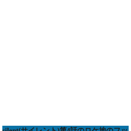
silent(サイレント)第4話のロケ地のフッ