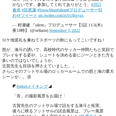
かないです。参加してくれてありがとう。
#川口
春奈
#目黒蓮
#SnowMan
#silent
#プロデューサー匂
わせツイート
pic.twitter.com/ziAUlbxyzx
— 村瀬健 『silent』プロデューサー【5話 11/3(木)
夜10時】 (@sellarm)
September 3, 2022
ロケ地巡礼を兼ねてスポーツの秋にもってこいですね！
想が、湊斗の誘いで、高校時代のサッカー仲間たちと笑顔で
プレイをする姿や、シュートを決める姿にジーンときた方も
多いのではないでしょうか。
古賀先生も目頭を押さえていました。。
さらにそのフットサル場のロッカールームでの想と湊の重大
シーンが…。涙
◤
#silentメイキング
◢
「音」の撮影風景をお届け
古賀先生のフットサル場で話をする湊斗と拓実。
後ろに映るフットサルの試合風景は、プレー風景