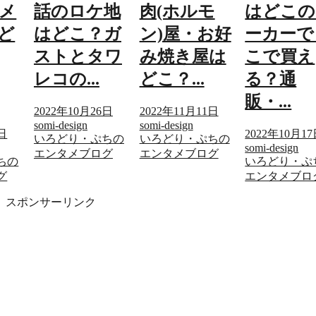
地
肉(ホルモ
はどこのメ
話のロケ
ガ
ン)屋・お好
ーカーでど
はどこ？
ワ
み焼き屋は
こで買え
ストとタ
どこ？...
る？通
レコの...
販・...
6日
2022年11月11日
2022年10月2
somi-design
somi-design
2022年10月17日
ちの
いろどり・ぷちの
いろどり・ぷ
somi-design
グ
エンタメブログ
エンタメブロ
いろどり・ぷちの
エンタメブログ
スポンサーリンク