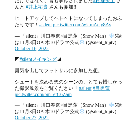
だけではなく、音も収録されました
#鈴鹿央士
さ
んと
#井上祐貴
さんも参加‼︎
ヒートアップしてヘトヘトになってしまったおふ
たりです！
#silent
pic.twitter.com/wUmAeiy8Av
— 「silent」川口春奈×目黒蓮（Snow Man）
5話
は11月3日OA 木10ドラマ公式
(@silent_fujitv)
October 16, 2022
◤
#silentメイキング
◢
勇気を出してフットサルに参加した想。
シュートを決める想のシーンの、とても惜しかっ
た撮影風景をご覧ください
#silent
#目黒蓮
pic.twitter.com/bmTerC6Zam
— 「silent」川口春奈×目黒蓮（Snow Man）
5話
は11月3日OA 木10ドラマ公式
(@silent_fujitv)
October 27, 2022