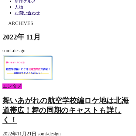
新作グルメ
人物
お問い合わせ
― ARCHIVES ―
2022年 11月
somi-design
エンタメ
舞いあがれの航空学校編ロケ地は北海
道帯広！舞の同期のキャストも詳し
く！
2022年11月21日
somi-design