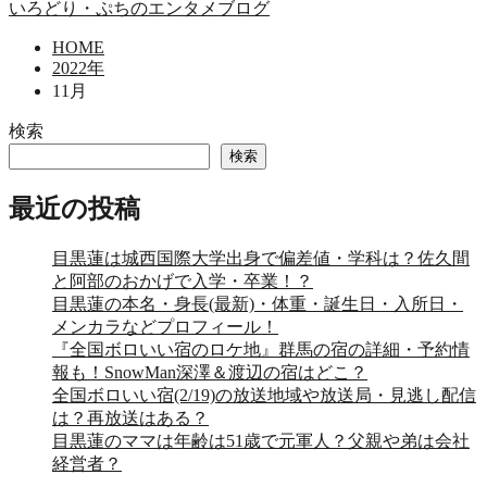
いろどり・ぷちのエンタメブログ
HOME
2022年
11月
検索
検索
最近の投稿
目黒蓮は城西国際大学出身で偏差値・学科は？佐久間
と阿部のおかげで入学・卒業！？
目黒蓮の本名・身長(最新)・体重・誕生日・入所日・
メンカラなどプロフィール！
『全国ボロいい宿のロケ地』群馬の宿の詳細・予約情
報も！SnowMan深澤＆渡辺の宿はどこ？
全国ボロいい宿(2/19)の放送地域や放送局・見逃し配信
は？再放送はある？
目黒蓮のママは年齢は51歳で元軍人？父親や弟は会社
経営者？