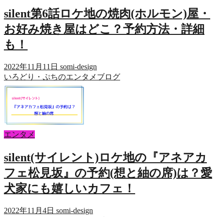
silent第6話ロケ地の焼肉(ホルモン)屋・
お好み焼き屋はどこ？予約方法・詳細
も！
2022年11月11日
somi-design
いろどり・ぷちのエンタメブログ
エンタメ
silent(サイレント)ロケ地の『アネアカ
フェ松見坂』の予約(想と紬の席)は？愛
犬家にも嬉しいカフェ！
2022年11月4日
somi-design