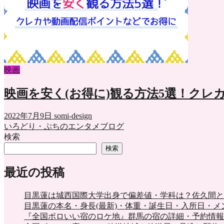
映画
映画を安く(お得に)観る方法5選！ク
2022年7月9日
somi-design
いろどり・ぷちのエンタメブログ
検索
検索
最近の投稿
目黒蓮は城西国際大学出身で偏差値・学科は？佐久間と
目黒蓮の本名・身長(最新)・体重・誕生日・入所日・
『全国ボロいい宿のロケ地』群馬の宿の詳細・予約情報も