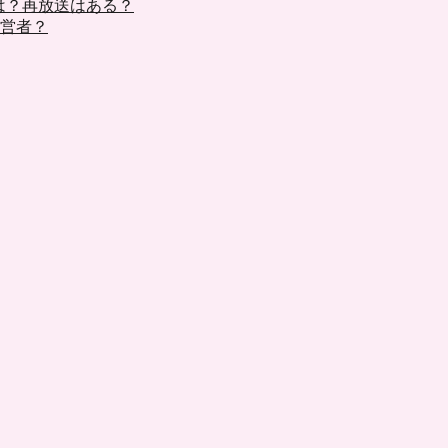
信は？再放送はある？
経営者？