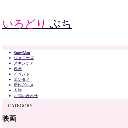
いろどり
ぷち
SnowMan
ジャニーズ
スキンケア
映画
イベント
エンタメ
新作グルメ
人物
お問い合わせ
― CATEGORY ―
映画